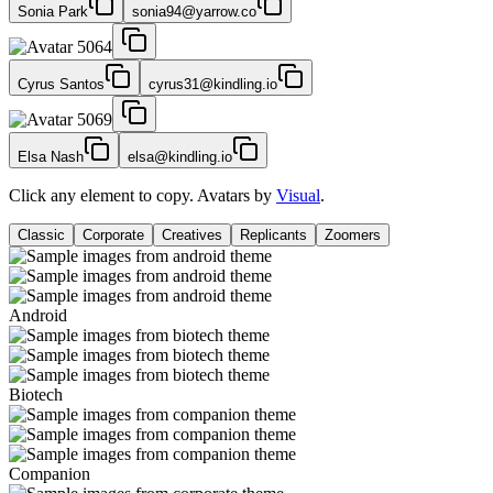
Sonia Park
sonia94@yarrow.co
Cyrus Santos
cyrus31@kindling.io
Elsa Nash
elsa@kindling.io
Click any element to copy. Avatars by
Visual
.
Classic
Corporate
Creatives
Replicants
Zoomers
Android
Biotech
Companion