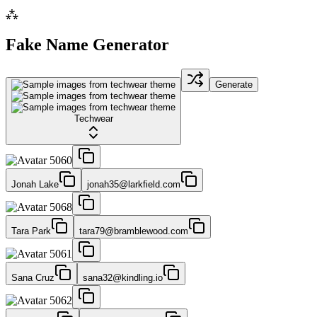
⁂
Fake Name Generator
Generate
Techwear
Jonah Lake
jonah35@larkfield.com
Tara Park
tara79@bramblewood.com
Sana Cruz
sana32@kindling.io